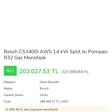
Bosch CS3400i AWS 14 kW Split Isı Pompası
R32 Gaz Monofaze
203.027,53 TL
%11
227.390,84 TL
Kategori
Hava Kaynaklı
Marka
Bosch
Garanti Süresi
24 Ay
Fiyat
189.492,37 TL + KDV
21.803,46 TL den başlayan taksitlerle!