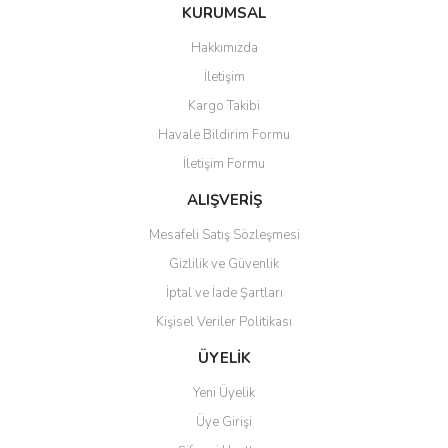
Bu ürüne ilk yorumu siz yapın!
KURUMSAL
tarafımıza iletebilirsiniz.
Görüş ve önerileriniz için teşekkür ederiz.
Hakkımızda
Yorum Yaz
İletişim
Ürün resmi kalitesiz, bozuk veya görüntülenemiyor.
Kargo Takibi
Ürün açıklamasında eksik bilgiler bulunuyor.
Havale Bildirim Formu
Ürün bilgilerinde hatalar bulunuyor.
İletişim Formu
Ürün fiyatı diğer sitelerden daha pahalı.
Bu ürüne benzer farklı alternatifler olmalı.
ALIŞVERİŞ
Mesafeli Satış Sözleşmesi
Gizlilik ve Güvenlik
İptal ve İade Şartları
Kişisel Veriler Politikası
Gönder
ÜYELİK
Yeni Üyelik
Üye Girişi