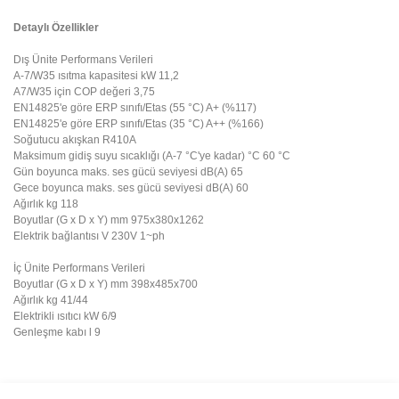
Detaylı Özellikler
Dış Ünite Performans Verileri
A-7/W35 ısıtma kapasitesi kW 11,2
A7/W35 için COP değeri 3,75
EN14825'e göre ERP sınıfı/Etas (55 °C) A+ (%117)
EN14825'e göre ERP sınıfı/Etas (35 °C) A++ (%166)
Soğutucu akışkan R410A
Maksimum gidiş suyu sıcaklığı (A-7 °C'ye kadar) °C 60 °C
Gün boyunca maks. ses gücü seviyesi dB(A) 65
Gece boyunca maks. ses gücü seviyesi dB(A) 60
Ağırlık kg 118
Boyutlar (G x D x Y) mm 975x380x1262
Elektrik bağlantısı V 230V 1~ph
İç Ünite Performans Verileri
Boyutlar (G x D x Y) mm 398x485x700
Ağırlık kg 41/44
Elektrikli ısıtıcı kW 6/9
Genleşme kabı l 9
Bu ürünün fiyat bilgisi, resim, ürün açıklamalarında ve diğer
konularda yetersiz gördüğünüz noktaları öneri formunu kullanarak