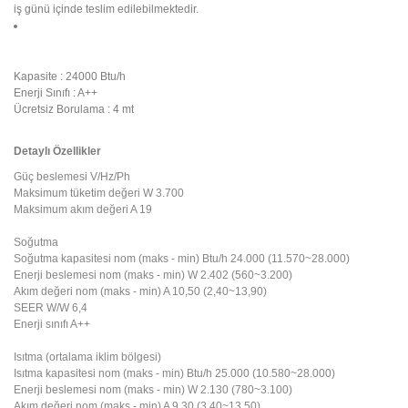
iş günü içinde teslim edilebilmektedir.
Kapasite : 24000 Btu/h
Enerji Sınıfı : A++
Ücretsiz Borulama : 4 mt
Detaylı Özellikler
Güç beslemesi
V/Hz/Ph
Maksimum tüketim değeri
W
3.700
Maksimum akım değeri
A
19
Soğutma
Soğutma kapasitesi
nom (maks - min)
Btu/h
24.000 (11.570~28.000)
Enerji beslemesi
nom (maks - min)
W
2.402 (560~3.200)
Akım değeri
nom (maks - min)
A
10,50 (2,40~13,90)
SEER
W/W
6,4
Enerji sınıfı
A++
Isıtma (ortalama iklim bölgesi)
Isıtma kapasitesi
nom (maks - min)
Btu/h
25.000 (10.580~28.000)
Enerji beslemesi
nom (maks - min)
W
2.130 (780~3.100)
Akım değeri
nom (maks - min)
A
9,30 (3,40~13,50)