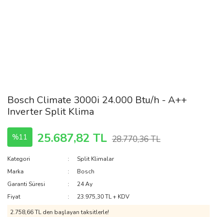
Bosch Climate 3000i 24.000 Btu/h - A++
Inverter Split Klima
25.687,82 TL
%11
28.770,36 TL
Kategori
Split Klimalar
Marka
Bosch
Garanti Süresi
24 Ay
Fiyat
23.975,30 TL + KDV
2.758,66 TL den başlayan taksitlerle!