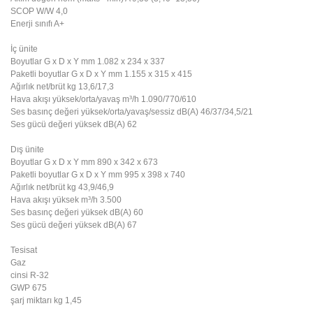
SCOP
W/W
4,0
Enerji sınıfı
A+
İç ünite
Boyutlar
G x D x Y
mm
1.082 x 234 x 337
Paketli boyutlar
G x D x Y
mm
1.155 x 315 x 415
Ağırlık
net/brüt
kg
13,6/17,3
Hava akışı
yüksek/orta/yavaş
m³/h
1.090/770/610
Ses basınç değeri
yüksek/orta/yavaş/sessiz
dB(A)
46/37/34,5/21
Ses gücü değeri
yüksek
dB(A)
62
Dış ünite
Boyutlar
G x D x Y
mm
890 x 342 x 673
Paketli boyutlar
G x D x Y
mm
995 x 398 x 740
Ağırlık
net/brüt
kg
43,9/46,9
Hava akışı
yüksek
m³/h
3.500
Ses basınç değeri
yüksek
dB(A)
60
Ses gücü değeri
yüksek
dB(A)
67
Tesisat
Gaz
cinsi
R-32
GWP
675
şarj miktarı
kg
1,45