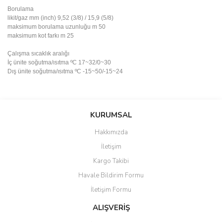
Borulama
likit/gaz
mm (inch)
9,52 (3/8) / 15,9 (5/8)
maksimum borulama uzunluğu
m
50
maksimum kot farkı
m
25
Çalışma sıcaklık aralığı
İç ünite
soğutma/ısıtma
ºC
17~32/0~30
Dış ünite
soğutma/ısıtma
ºC
-15~50/-15~24
Bu ürünün fiyat bilgisi, resim, ürün açıklamalarında ve diğer
konularda yetersiz gördüğünüz noktaları öneri formunu kullanarak
Bu ürüne ilk yorumu siz yapın!
KURUMSAL
tarafımıza iletebilirsiniz.
Görüş ve önerileriniz için teşekkür ederiz.
Hakkımızda
Yorum Yaz
İletişim
Ürün resmi kalitesiz, bozuk veya görüntülenemiyor.
Kargo Takibi
Ürün açıklamasında eksik bilgiler bulunuyor.
Havale Bildirim Formu
Ürün bilgilerinde hatalar bulunuyor.
İletişim Formu
Ürün fiyatı diğer sitelerden daha pahalı.
Bu ürüne benzer farklı alternatifler olmalı.
ALIŞVERİŞ