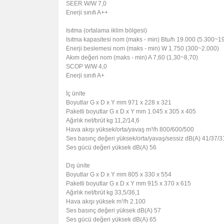
SEER
W/W
7,0
Enerji sınıfı
A++
Isıtma (ortalama iklim bölgesi)
Isıtma kapasitesi
nom (maks - min)
Btu/h
19.000 (5.300~1
Enerji beslemesi
nom (maks - min)
W
1.750 (300~2.000)
Akım değeri
nom (maks - min)
A
7,60 (1,30~8,70)
SCOP
W/W
4,0
Enerji sınıfı
A+
İç ünite
Boyutlar
G x D x Y
mm
971 x 228 x 321
Paketli boyutlar
G x D x Y
mm
1.045 x 305 x 405
Ağırlık
net/brüt
kg
11,2/14,6
Hava akışı
yüksek/orta/yavaş
m³/h
800/600/500
Ses basınç değeri
yüksek/orta/yavaş/sessiz
dB(A)
41/37/3
Ses gücü değeri
yüksek
dB(A)
56
Dış ünite
Boyutlar
G x D x Y
mm
805 x 330 x 554
Paketli boyutlar
G x D x Y
mm
915 x 370 x 615
Ağırlık
net/brüt
kg
33,5/36,1
Hava akışı
yüksek
m³/h
2.100
Ses basınç değeri
yüksek
dB(A)
57
Ses gücü değeri
yüksek
dB(A)
65