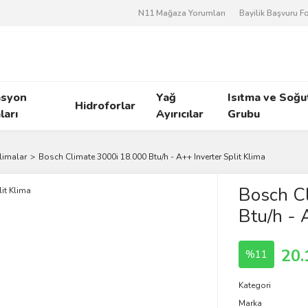
N11 Mağaza Yorumları
Bayilik Başvuru 
asyon
Yağ
Isıtma ve Soğ
Hidroforlar
arı
Ayırıcılar
Grubu
Klimalar
Bosch Climate 3000i 18.000 Btu/h - A++ Inverter Split Klima
Bosch C
Btu/h - 
20.
%11
Kategori
Marka