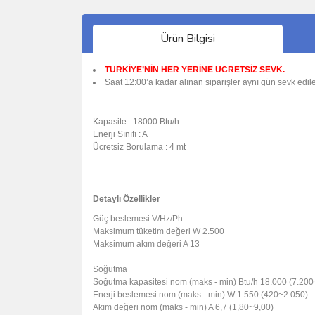
Ürün Bilgisi
TÜRKİYE’NİN HER YERİNE ÜCRETSİZ SEVK.
Saat 12:00’a kadar alınan siparişler aynı gün sevk edile
Kapasite : 18000 Btu/h
Enerji Sınıfı : A++
Ücretsiz Borulama : 4 mt
Detaylı Özellikler
Güç beslemesi
V/Hz/Ph
Maksimum tüketim değeri
W
2.500
Maksimum akım değeri
A
13
Soğutma
Soğutma kapasitesi
nom (maks - min)
Btu/h
18.000 (7.200
Enerji beslemesi
nom (maks - min)
W
1.550 (420~2.050)
Akım değeri
nom (maks - min)
A
6,7 (1,80~9,00)