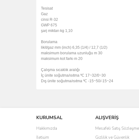
Tesisat
Gaz
cinsi
R-32
GWP
675
şarj miktarı
kg
1,10
Borulama
likit/gaz
mm (inch)
6,35 (1/4) / 12,7 (1/2)
maksimum borulama uzunluğu
m
30
maksimum kot farkı
m
20
Çalışma sıcaklık aralığı
İç ünite
soğutma/ısıtma
ºC
17~32/0~30
Dış ünite
soğutma/ısıtma
ºC
-15~50/-15~24
Bu ürünün fiyat bilgisi, resim, ürün açıklamalarında 
Görüş ve önerileriniz için teşekkür ederiz.
KURUMSAL
ALIŞVERİŞ
Ürün resmi kalitesiz, bozuk veya görüntülenemiyo
Ürün açıklamasında eksik bilgiler bulunuyor.
Hakkımızda
Mesafeli Satış Sözleşme
Ürün bilgilerinde hatalar bulunuyor.
İletişim
Gizlilik ve Güvenlik