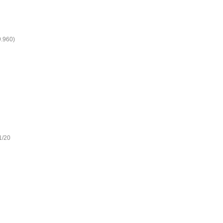
9.960)
1/20