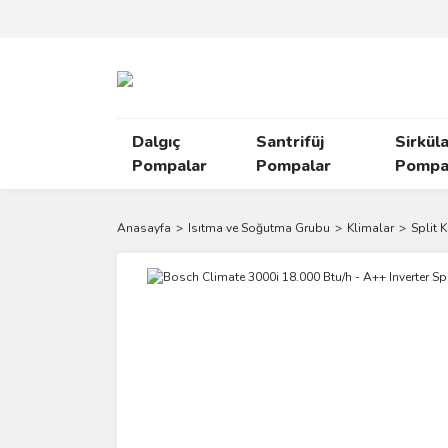
Dalgıç
Santrifüj
Sirkül
Pompalar
Pompalar
Pompal
Anasayfa
Isıtma ve Soğutma Grubu
Klimalar
Split 