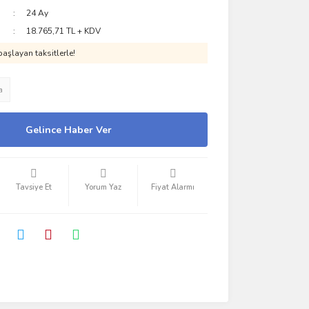
24 Ay
18.765,71 TL + KDV
aşlayan taksitlerle!
a
Gelince Haber Ver
Tavsiye Et
Yorum Yaz
Fiyat Alarmı