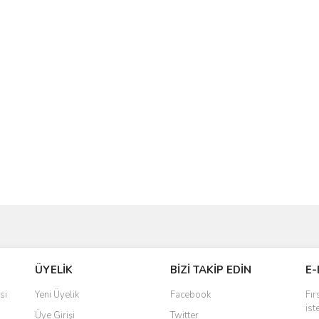
ve diğer konularda yetersiz gördüğünüz noktaları öneri formunu kullanarak taraf
Bu ürüne ilk yorumu siz yapın!
ÜYELİK
BİZİ TAKİP EDİN
E-
r.
Yorum Yaz
si
Yeni Üyelik
Facebook
Fır
ist
Üye Girişi
Twitter