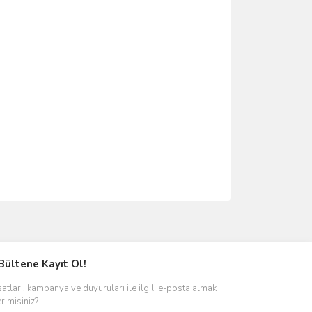
ımıza iletebilirsiniz.
Bültene Kayıt Ol!
satları, kampanya ve duyuruları ile ilgili e-posta almak
er misiniz?