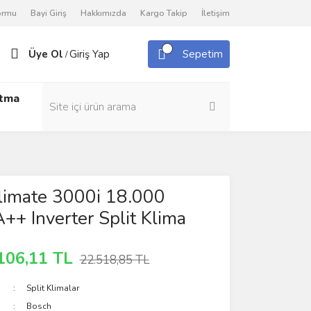
Formu
Bayi Giriş
Hakkımızda
Kargo Takip
İletişim
Üye Ol
Giriş Yap
Sepetim
/
utma
limate 3000i 18.000
A++ Inverter Split Klima
106,11 TL
22.518,85 TL
Split Klimalar
Bosch