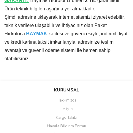
GARANTİ:
Baymak Hidrofor Ürünleri
2 YIL
garantilidir.
Ürün teknik bilgileri aşağıda yer almaktadır.
Şimdi adresine tıklayarak internet sitemizi ziyaret edebilir,
teknik verilere ulaşabilir ve ihtiyacınız olan Paket
Hidrofor'a
BAYMAK
kalitesi ve güvencesiyle, indirimli fiyat
ve kredi kartına taksit imkanlarıyla, adresinize teslim
avantajı ve güvenli ödeme sistemi ile hemen sahip
olabilirsiniz.
Bu ürünün fiyat bilgisi, resim, ürün açıklamalarında ve diğer
konularda yetersiz gördüğünüz noktaları öneri formunu kullanarak
Bu ürüne ilk yorumu siz yapın!
KURUMSAL
tarafımıza iletebilirsiniz.
Görüş ve önerileriniz için teşekkür ederiz.
Hakkımızda
Yorum Yaz
İletişim
Ürün resmi kalitesiz, bozuk veya görüntülenemiyor.
Kargo Takibi
Ürün açıklamasında eksik bilgiler bulunuyor.
Havale Bildirim Formu
Ürün bilgilerinde hatalar bulunuyor.