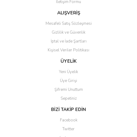
İletişim Formu
Ürün fiyatı diğer sitelerden daha pahalı.
Bu ürüne benzer farklı alternatifler olmalı.
ALIŞVERİŞ
Mesafeli Satış Sözleşmesi
Gizlilik ve Güvenlik
İptal ve İade Şartları
Kişisel Veriler Politikası
Gönder
ÜYELİK
Yeni Üyelik
Üye Girişi
Şifremi Unuttum
Sepetiniz
BİZİ TAKİP EDİN
Facebook
Twitter