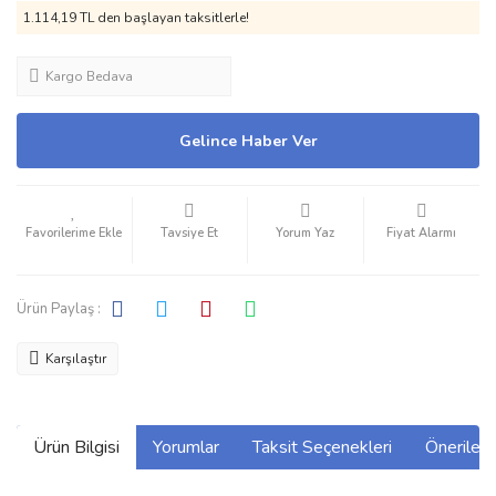
1.114,19 TL den başlayan taksitlerle!
Kargo Bedava
Gelince Haber Ver
Tavsiye Et
Yorum Yaz
Fiyat Alarmı
Ürün Paylaş :
Karşılaştır
Ürün Bilgisi
Yorumlar
Taksit Seçenekleri
Önerilerin