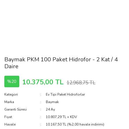
Baymak PKM 100 Paket Hidrofor - 2 Kat / 4
Daire
10.375,00 TL
%20
12.968,75 TL
Kategori
Ev Tipi Paket Hidroforlar
Marka
Baymak
Garanti Süresi
24 Ay
Fiyat
10.807,29 TL + KDV
Havale
10.167,50 TL (%2,00 havale indirimi)