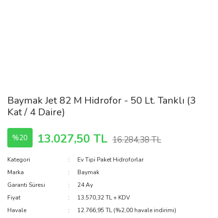
Baymak Jet 82 M Hidrofor - 50 Lt. Tanklı (3
Kat / 4 Daire)
13.027,50 TL
%20
16.284,38 TL
Kategori
Ev Tipi Paket Hidroforlar
Marka
Baymak
Garanti Süresi
24 Ay
Fiyat
13.570,32 TL + KDV
Havale
12.766,95 TL (%2,00 havale indirimi)