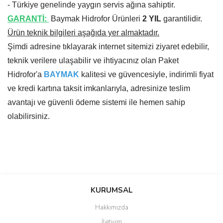
- Türkiye genelinde yaygın servis ağına sahiptir.
GARANTİ:
Baymak Hidrofor Ürünleri
2 YIL
garantilidir.
Ürün teknik bilgileri aşağıda yer almaktadır.
Şimdi adresine tıklayarak internet sitemizi ziyaret edebilir,
teknik verilere ulaşabilir ve ihtiyacınız olan Paket
Hidrofor'a
BAYMAK
kalitesi ve güvencesiyle, indirimli fiyat
ve kredi kartına taksit imkanlarıyla, adresinize teslim
avantajı ve güvenli ödeme sistemi ile hemen sahip
olabilirsiniz.
Bu ürünün fiyat bilgisi, resim, ürün açıklamalarında ve diğer
konularda yetersiz gördüğünüz noktaları öneri formunu kullanarak
Bu ürüne ilk yorumu siz yapın!
KURUMSAL
tarafımıza iletebilirsiniz.
Görüş ve önerileriniz için teşekkür ederiz.
Hakkımızda
Yorum Yaz
İletişim