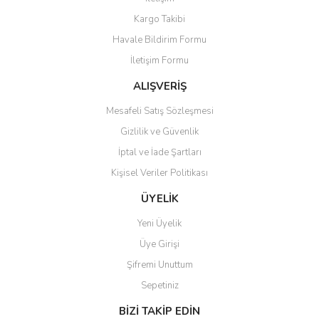
Ürün resmi kalitesiz, bozuk veya görüntülenemiyor.
Kargo Takibi
Ürün açıklamasında eksik bilgiler bulunuyor.
Havale Bildirim Formu
Ürün bilgilerinde hatalar bulunuyor.
İletişim Formu
Ürün fiyatı diğer sitelerden daha pahalı.
Bu ürüne benzer farklı alternatifler olmalı.
ALIŞVERİŞ
Mesafeli Satış Sözleşmesi
Gizlilik ve Güvenlik
İptal ve İade Şartları
Kişisel Veriler Politikası
Gönder
ÜYELİK
Yeni Üyelik
Üye Girişi
Şifremi Unuttum
Sepetiniz
BİZİ TAKİP EDİN