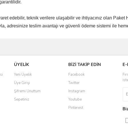
garantilidir.
aret edebilir, teknik verilere ulaşabilir ve ihtiyacınız olan Paket 
rıyla, adresinize teslim avantajı ve güvenli ödeme sistemi ile heme
ve diğer konularda yetersiz gördüğünüz noktaları öneri formunu kullanarak taraf
Bu ürüne ilk yorumu siz yapın!
ÜYELİK
BİZİ TAKİP EDİN
E-
r.
Yorum Yaz
si
Yeni Üyelik
Facebook
Fır
ist
Üye Girişi
Twitter
Şifremi Unuttum
Instagram
Sepetiniz
Youtube
Pinterest
Bi