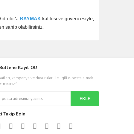
Hidrofor'a
BAYMAK
kalitesi ve güvencesiyle,
n sahip olabilirsiniz.
ımıza iletebilirsiniz.
Bültene Kayıt Ol!
satları, kampanya ve duyuruları ile ilgili e-posta almak
er misiniz?
EKLE
zi Takip Edin