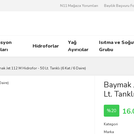
N11 Mağaza Yorumları
Bayilik Başvuru 
asyon
Yağ
Isıtma ve Soğ
Hidroforlar
arı
Ayırıcılar
Grubu
k Jet 112 M Hidrofor - 50 Lt. Tanklı (6 Kat / 6 Daire)
Baymak J
Lt. Tankl
16.
%20
Kategori
Marka