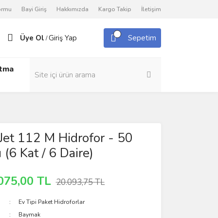
Formu
Bayi Giriş
Hakkımızda
Kargo Takip
İletişim
Üye Ol
Giriş Yap
Sepetim
/
utma
et 112 M Hidrofor - 50
ı (6 Kat / 6 Daire)
075,00 TL
20.093,75 TL
Ev Tipi Paket Hidroforlar
Baymak