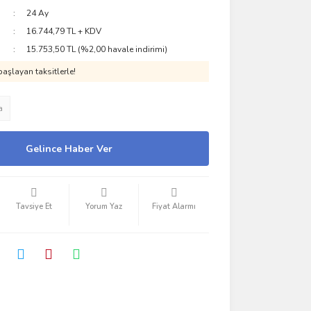
24 Ay
16.744,79 TL + KDV
15.753,50 TL (%2,00 havale indirimi)
aşlayan taksitlerle!
a
Gelince Haber Ver
Tavsiye Et
Yorum Yaz
Fiyat Alarmı