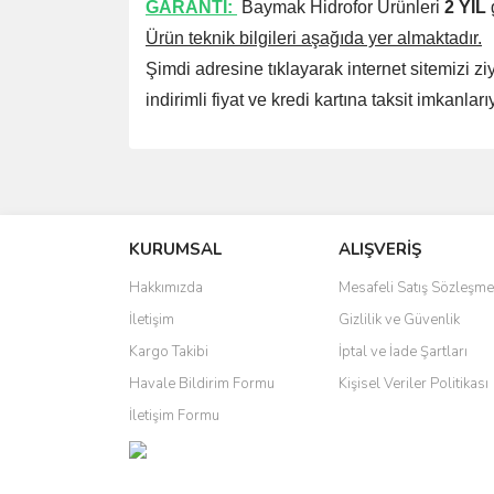
GARANTİ:
Baymak Hidrofor Ürünleri
2 YIL
Ürün teknik bilgileri aşağıda yer almaktadır.
Şimdi adresine tıklayarak internet sitemizi ziy
indirimli fiyat ve kredi kartına taksit imkanla
Bu ürünün fiyat bilgisi, resim, ürün açıklamalarında 
Görüş ve önerileriniz için teşekkür ederiz.
KURUMSAL
ALIŞVERİŞ
Ürün resmi kalitesiz, bozuk veya görüntülenemiyo
Ürün açıklamasında eksik bilgiler bulunuyor.
Hakkımızda
Mesafeli Satış Sözleşme
Ürün bilgilerinde hatalar bulunuyor.
İletişim
Gizlilik ve Güvenlik
Ürün fiyatı diğer sitelerden daha pahalı.
Kargo Takibi
İptal ve İade Şartları
Bu ürüne benzer farklı alternatifler olmalı.
Havale Bildirim Formu
Kişisel Veriler Politikası
İletişim Formu