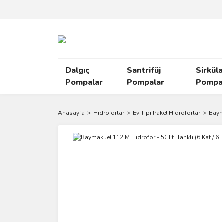
Dalgıç
Santrifüj
Sirkül
Pompalar
Pompalar
Pompal
Anasayfa
Hidroforlar
Ev Tipi Paket Hidroforlar
Bayma