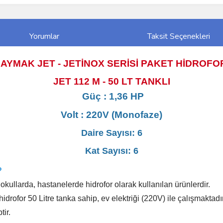
Yorumlar
Taksit Seçenekleri
AYMAK JET - JETİNOX SERİSİ PAKET HİDROFO
JET 112 M - 50 LT TANKLI
Güç : 1,36 HP
Volt : 220V (Monofaze)
Daire Sayısı:
6
Kat Sayısı: 6
?
 okullarda, hastanelerde hidrofor olarak kullanılan ürünlerdir.
for 50 Litre tanka sahip, ev elektriği (220V) ile çalışmaktadır. 
tir.