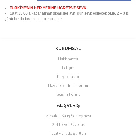
TÜRKİYE’NİN HER YERİNE ÜCRETSİZ SEVK.
Saat 13:00’a kadar alınan siparişler aynı gün sevk edilecek olup, 2 – 3 iş
günü içinde teslim edilebilmektedir.
Bu ürünün fiyat bilgisi, resim, ürün açıklamalarında ve diğer
konularda yetersiz gördüğünüz noktaları öneri formunu kullanarak
Bu ürüne ilk yorumu siz yapın!
KURUMSAL
tarafımıza iletebilirsiniz.
Görüş ve önerileriniz için teşekkür ederiz.
Hakkımızda
Yorum Yaz
İletişim
Ürün resmi kalitesiz, bozuk veya görüntülenemiyor.
Kargo Takibi
Ürün açıklamasında eksik bilgiler bulunuyor.
Havale Bildirim Formu
Ürün bilgilerinde hatalar bulunuyor.
İletişim Formu
Ürün fiyatı diğer sitelerden daha pahalı.
Bu ürüne benzer farklı alternatifler olmalı.
ALIŞVERİŞ
Mesafeli Satış Sözleşmesi
Gizlilik ve Güvenlik
İptal ve İade Şartları