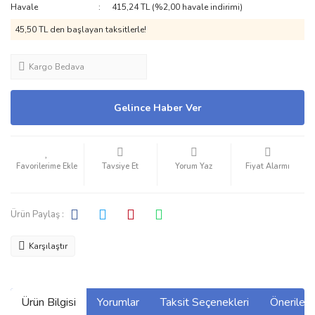
Havale
415,24 TL (%2,00 havale indirimi)
45,50 TL den başlayan taksitlerle!
Kargo Bedava
Gelince Haber Ver
Tavsiye Et
Yorum Yaz
Fiyat Alarmı
Ürün Paylaş :
Karşılaştır
Ürün Bilgisi
Yorumlar
Taksit Seçenekleri
Önerilerin