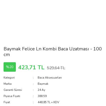
Baymak Felice Ln Kombi Baca Uzatması - 100
cm
423,71 TL
%20
529,64 TL
Kategori
Baca Aksesuarları
Marka
Baymak
Garanti Süresi
24 Ay
Piyasa Fiyatı
388.59
Fiyat
448,85 TL + KDV