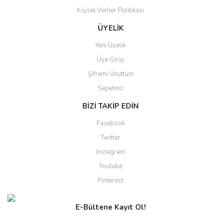
Kişisel Veriler Politikası
Gönder
ÜYELİK
Yeni Üyelik
Üye Girişi
Şifremi Unuttum
Sepetiniz
BİZİ TAKİP EDİN
Facebook
Twitter
Instagram
Youtube
Pinterest
E-Bültene Kayıt Ol!