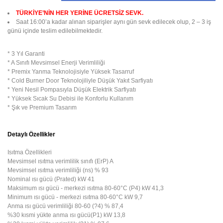
TÜRKİYE’NİN HER YERİNE ÜCRETSİZ SEVK.
Saat 16:00’a kadar alınan siparişler aynı gün sevk edilecek olup, 2 – 3 iş
günü içinde teslim edilebilmektedir.
* 3 Yıl Garanti
* A Sınıfı Mevsimsel Enerji Verimliliği
* Premix Yanma Teknolojisiyle Yüksek Tasarruf
* Cold Burner Door Teknolojiliyle Düşük Yakıt Sarfiyatı
* Yeni Nesil Pompasıyla Düşük Elektrik Sarfiyatı
* Yüksek Sıcak Su Debisi ile Konforlu Kullanım
* Şık ve Premium Tasarım
Detaylı Özellikler
Isıtma Özellikleri
Mevsimsel ısıtma verimlilik sınıfı (ErP) A
Mevsimsel ısıtma verimliliği (ns) % 93
Nominal ısı gücü (Prated) kW 41
Maksimum ısı gücü - merkezi ısıtma 80-60°C (P4) kW 41,3
Minimum ısı gücü - merkezi ısıtma 80-60°C kW 9,7
Anma ısı gücü verimliliği 80-60 (?4) % 87,4
%30 kısmi yükte anma ısı gücü(P1) kW 13,8