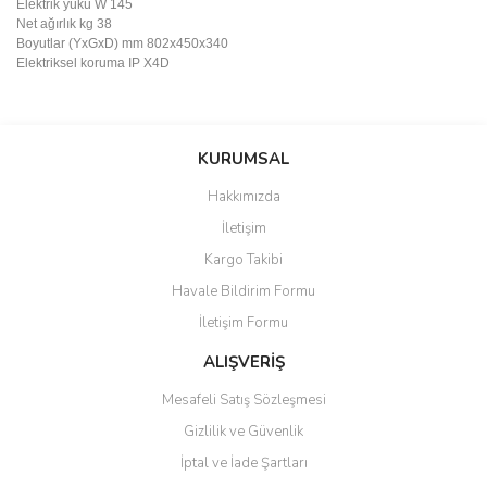
Elektrik yükü W 145
Net ağırlık kg 38
Boyutlar (YxGxD) mm 802x450x340
Elektriksel koruma IP X4D
Bu ürünün fiyat bilgisi, resim, ürün açıklamalarında ve diğer
konularda yetersiz gördüğünüz noktaları öneri formunu kullanarak
Bu ürüne ilk yorumu siz yapın!
KURUMSAL
tarafımıza iletebilirsiniz.
Görüş ve önerileriniz için teşekkür ederiz.
Hakkımızda
Yorum Yaz
İletişim
Ürün resmi kalitesiz, bozuk veya görüntülenemiyor.
Kargo Takibi
Ürün açıklamasında eksik bilgiler bulunuyor.
Havale Bildirim Formu
Ürün bilgilerinde hatalar bulunuyor.
İletişim Formu
Ürün fiyatı diğer sitelerden daha pahalı.
Bu ürüne benzer farklı alternatifler olmalı.
ALIŞVERİŞ
Mesafeli Satış Sözleşmesi
Gizlilik ve Güvenlik
İptal ve İade Şartları