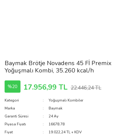
Baymak Brötje Novadens 45 Fİ Premix
Yoğuşmalı Kombi, 35.260 kcal/h
17.956,99 TL
%20
22.446,24 TL
Kategori
Yoğuşmalı Kombiler
Marka
Baymak
Garanti Süresi
24 Ay
Piyasa Fiyatı
16678.78
Fiyat
19.022,24 TL + KDV