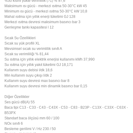
%30 kısmi yükte verimlilik (?1) % 97,6
Maksimum ısı gücü - merkezi ısıtma 50-30°C kW 45
Minimum ısı gücü - merkezi ısıtma 50-30°C kW 10,8
Mahal ısıtma için yıllık enerji tüketimi GJ 128
Merkezi ısıtma devresi maksimum basıncı bar 3
Genleşme tankı kapasitesi l 12
Sıcak Su Özellikleri
Sıcak su yük profili XL
Mevsimsel sıcak su verimlilik sınıfı A
Sıcak su verimliliği % 81,44
Su ısıtma için yıllık elektrik enerjisi kullanımı kWh 37,990
Su ısıtma için yıllık yakıt tüketimi GJ 18,171
Kullanım suyu debisi l/dk 18,6
Min kullanım suyu çıkışı l/dk 2
Kullanım suyu devresi max basıncı bar 8
Kullanım suyu devresi min dinamik basıncı bar 0,15
Diğer Özellikler
Ses gücü dB(A) 55
Baca tipi C13 - C33 - C43 - C43X - C53 - C83 - B23P - C13X - C33X - C63X -
B53PX
Standart baca ölçüsü mm 60 / 100
NOx sınıfı 6
Besleme gerilimi V / Hz 230 / 50