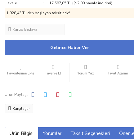
Havale
17.597,85 TL (%2,00 havale indirimi)
1.928,43 TL den başlayan taksitlerle!
Kargo Bedava
Gelince Haber Ver
Tavsiye Et
Yorum Yaz
Fiyat Alarmı
Ürün Paylaş :
Karşılaştır
Ürün Bilgisi
Yorumlar
Taksit Seçenekleri
Önerilerin