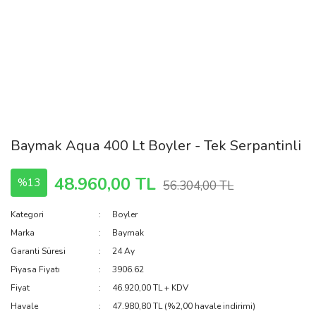
Baymak Aqua 400 Lt Boyler - Tek Serpantinli
48.960,00 TL
%13
56.304,00 TL
Kategori
Boyler
Marka
Baymak
Garanti Süresi
24 Ay
Piyasa Fiyatı
3906.62
Fiyat
46.920,00 TL + KDV
Havale
47.980,80 TL (%2,00 havale indirimi)