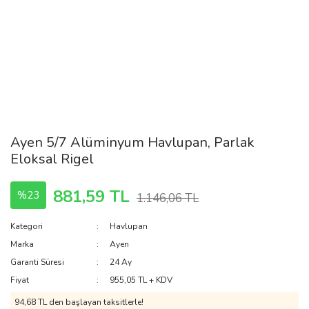
Ayen 5/7 Alüminyum Havlupan, Parlak
Eloksal Rigel
881,59 TL
%23
1.146,06 TL
Kategori
Havlupan
Marka
Ayen
Garanti Süresi
24 Ay
Fiyat
955,05 TL + KDV
94,68 TL den başlayan taksitlerle!