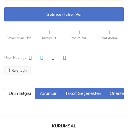
Gelince Haber Ver
Tavsiye Et
Yorum Yaz
Fiyat Alarmı
Ürün Paylaş :
Karşılaştır
Ürün Bilgisi
Yorumlar
Taksit Seçenekleri
Önerilerin
Bu ürünün fiyat bilgisi, resim, ürün açıklamalarında ve diğer
konularda yetersiz gördüğünüz noktaları öneri formunu kullanarak
Bu ürüne ilk yorumu siz yapın!
KURUMSAL
tarafımıza iletebilirsiniz.