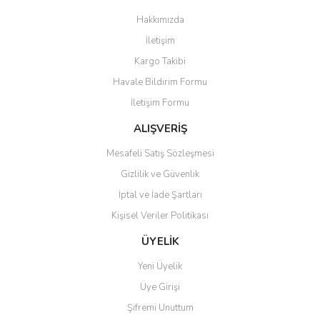
Görüş ve önerileriniz için teşekkür ederiz.
Hakkımızda
Yorum Yaz
İletişim
Ürün resmi kalitesiz, bozuk veya görüntülenemiyor.
Kargo Takibi
Ürün açıklamasında eksik bilgiler bulunuyor.
Havale Bildirim Formu
Ürün bilgilerinde hatalar bulunuyor.
İletişim Formu
Ürün fiyatı diğer sitelerden daha pahalı.
Bu ürüne benzer farklı alternatifler olmalı.
ALIŞVERİŞ
Mesafeli Satış Sözleşmesi
Gizlilik ve Güvenlik
İptal ve İade Şartları
Kişisel Veriler Politikası
Gönder
ÜYELİK
Yeni Üyelik
Üye Girişi
Şifremi Unuttum