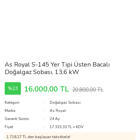
As Royal S-145 Yer Tipi Üsten Bacalı
Doğalgaz Sobası, 13,6 kW
16.000,00 TL
%23
20.800,00 TL
Kategori
Doğalgaz Sobası
Marka
As Royal
Garanti Süresi
24 Ay
Fiyat
17.333,33 TL + KDV
1.718,27 TL den başlayan taksitlerle!