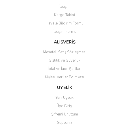
Yorum Yaz
İletişim
Ürün resmi kalitesiz, bozuk veya görüntülenemiyor.
Kargo Takibi
Ürün açıklamasında eksik bilgiler bulunuyor.
Havale Bildirim Formu
Ürün bilgilerinde hatalar bulunuyor.
İletişim Formu
Ürün fiyatı diğer sitelerden daha pahalı.
Bu ürüne benzer farklı alternatifler olmalı.
ALIŞVERİŞ
Mesafeli Satış Sözleşmesi
Gizlilik ve Güvenlik
İptal ve İade Şartları
Kişisel Veriler Politikası
Gönder
ÜYELİK
Yeni Üyelik
Üye Girişi
Şifremi Unuttum
Sepetiniz