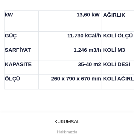
kW
13,60 kW
AĞIRLIK
GÜÇ
11.730 kCal/h
KOLİ ÖLÇÜ
SARFİYAT
1.246 m3/h
KOLİ M3
KAPASİTE
35-40 m2
KOLİ DESİ
ÖLÇÜ
260 x 790 x 670 mm
KOLİ AĞIRL
Bu ürünün fiyat bilgisi, resim, ürün açıklamalarında ve diğer
konularda yetersiz gördüğünüz noktaları öneri formunu kullanarak
Bu ürüne ilk yorumu siz yapın!
KURUMSAL
tarafımıza iletebilirsiniz.
Görüş ve önerileriniz için teşekkür ederiz.
Hakkımızda