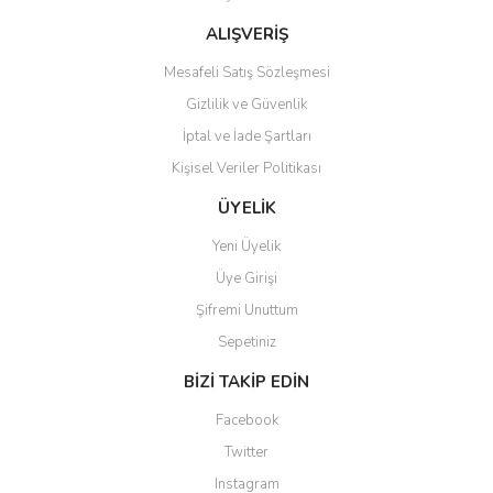
Bu ürüne benzer farklı alternatifler olmalı.
ALIŞVERİŞ
Mesafeli Satış Sözleşmesi
Gizlilik ve Güvenlik
İptal ve İade Şartları
Kişisel Veriler Politikası
Gönder
ÜYELİK
Yeni Üyelik
Üye Girişi
Şifremi Unuttum
Sepetiniz
BİZİ TAKİP EDİN
Facebook
Twitter
Instagram