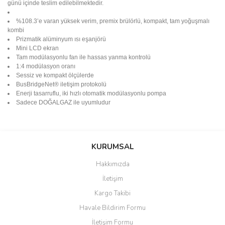
günü içinde teslim edilebilmektedir.
%108.3’e varan yüksek verim, premix brülörlü, kompakt, tam yoğuşmalı
kombi
Prizmatik alüminyum ısı eşanjörü
Mini LCD ekran
Tam modülasyonlu fan ile hassas yanma kontrolü
1:4 modülasyon oranı
Sessiz ve kompakt ölçülerde
BusBridgeNet® iletişim protokolü
Enerji tasarruflu, iki hızlı otomatik modülasyonlu pompa
Sadece DOĞALGAZ ile uyumludur
Bu ürünün fiyat bilgisi, resim, ürün açıklamalarında ve diğer
konularda yetersiz gördüğünüz noktaları öneri formunu kullanarak
Bu ürüne ilk yorumu siz yapın!
KURUMSAL
tarafımıza iletebilirsiniz.
Görüş ve önerileriniz için teşekkür ederiz.
Hakkımızda
Yorum Yaz
İletişim
Ürün resmi kalitesiz, bozuk veya görüntülenemiyor.
Kargo Takibi
Ürün açıklamasında eksik bilgiler bulunuyor.
Havale Bildirim Formu
Ürün bilgilerinde hatalar bulunuyor.
İletişim Formu
Ürün fiyatı diğer sitelerden daha pahalı.