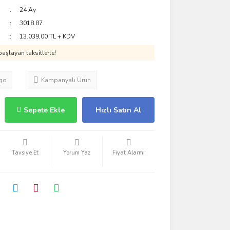
24 Ay
3018.87
13.039,00 TL + KDV
aşlayan taksitlerle!
go
Kampanyalı Ürün
Sepete Ekle
Hızlı Satın Al
Tavsiye Et
Yorum Yaz
Fiyat Alarmı