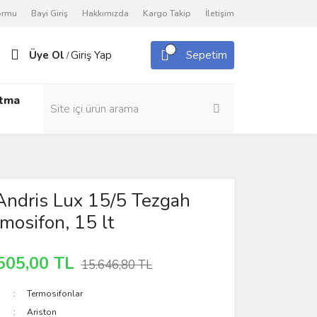
Formu
Bayi Giriş
Hakkımızda
Kargo Takip
İletişim
Üye Ol
Giriş Yap
Sepetim
/
utma
Andris Lux 15/5 Tezgah
mosifon, 15 lt
505,00 TL
15.646,80 TL
Termosifonlar
Ariston