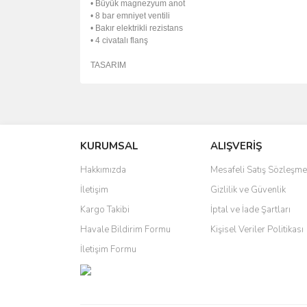
• Büyük magnezyum anot
• 8 bar emniyet ventili
• Bakır elektrikli rezistans
• 4 civatalı flanş
TASARIM
Bu ürünün fiyat bilgisi, resim, ürün açıklamalarında 
Görüş ve önerileriniz için teşekkür ederiz.
KURUMSAL
ALIŞVERİŞ
Ürün resmi kalitesiz, bozuk veya görüntülenemiyo
Ürün açıklamasında eksik bilgiler bulunuyor.
Hakkımızda
Mesafeli Satış Sözleşme
Ürün bilgilerinde hatalar bulunuyor.
İletişim
Gizlilik ve Güvenlik
Ürün fiyatı diğer sitelerden daha pahalı.
Kargo Takibi
İptal ve İade Şartları
Bu ürüne benzer farklı alternatifler olmalı.
Havale Bildirim Formu
Kişisel Veriler Politikası
İletişim Formu