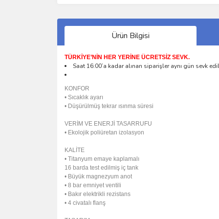
Ürün Bilgisi
TÜRKİYE’NİN HER YERİNE ÜCRETSİZ SEVK.
Saat 16:00’a kadar alınan siparişler aynı gün sevk edil
KONFOR
• Sıcaklık ayarı
• Düşürülmüş tekrar ısınma süresi
VERİM VE ENERJİ TASARRUFU
• Ekolojik poliüretan izolasyon
KALİTE
• Titanyum emaye kaplamalı
16 barda test edilmiş iç tank
• Büyük magnezyum anot
• 8 bar emniyet ventili
• Bakır elektrikli rezistans
• 4 civatalı flanş