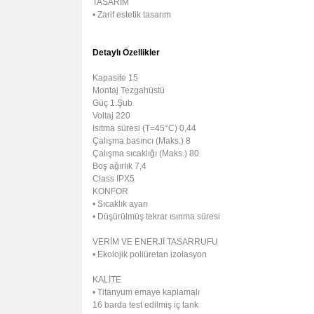
TASARIM
• Zarif estetik tasarım
Detaylı Özellikler
Kapasite
15
Montaj
Tezgahüstü
Güç
1.Şub
Voltaj
220
Isıtma süresi (T=45°C)
0,44
Çalışma basıncı (Maks.)
8
Çalışma sıcaklığı (Maks.)
80
Boş ağırIık
7,4
Class
IPX5
KONFOR
• Sıcaklık ayarı
• Düşürülmüş tekrar ısınma süresi
VERİM VE ENERJİ TASARRUFU
• Ekolojik poliüretan izolasyon
KALİTE
• Titanyum emaye kaplamalı
16 barda test edilmiş iç tank