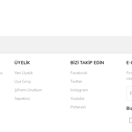
ve diğer konularda yetersiz gördüğünüz noktaları öneri formunu kullanarak taraf
Bu ürüne ilk yorumu siz yapın!
ÜYELİK
BİZİ TAKİP EDİN
E-
r.
Yorum Yaz
si
Yeni Üyelik
Facebook
Fır
ist
Üye Girişi
Twitter
Şifremi Unuttum
Instagram
Sepetiniz
Youtube
Pinterest
Bi