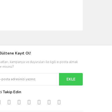
ımıza iletebilirsiniz.
Bültene Kayıt Ol!
satları, kampanya ve duyuruları ile ilgili e-posta almak
er misiniz?
EKLE
zi Takip Edin