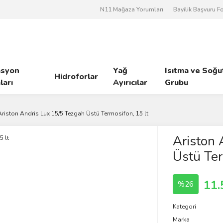
N11 Mağaza Yorumları
Bayilik Başvuru 
asyon
Yağ
Isıtma ve Soğ
Hidroforlar
arı
Ayırıcılar
Grubu
Ariston Andris Lux 15/5 Tezgah Üstü Termosifon, 15 lt
Ariston 
Üstü Ter
11.
%26
Kategori
Marka