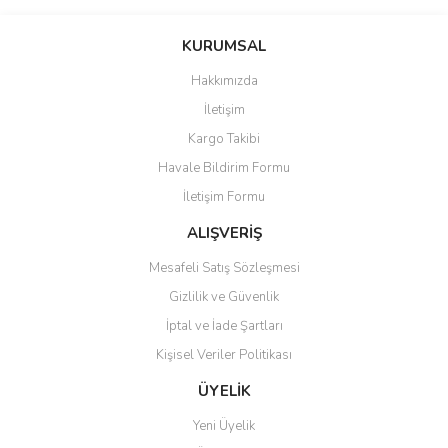
Bu ürünün fiyat bilgisi, resim, ürün açıklamalarında ve diğer
konularda yetersiz gördüğünüz noktaları öneri formunu kullanarak
Bu ürüne ilk yorumu siz yapın!
KURUMSAL
tarafımıza iletebilirsiniz.
Görüş ve önerileriniz için teşekkür ederiz.
Hakkımızda
Yorum Yaz
İletişim
Ürün resmi kalitesiz, bozuk veya görüntülenemiyor.
Kargo Takibi
Ürün açıklamasında eksik bilgiler bulunuyor.
Havale Bildirim Formu
Ürün bilgilerinde hatalar bulunuyor.
İletişim Formu
Ürün fiyatı diğer sitelerden daha pahalı.
Bu ürüne benzer farklı alternatifler olmalı.
ALIŞVERİŞ
Mesafeli Satış Sözleşmesi
Gizlilik ve Güvenlik
İptal ve İade Şartları
Kişisel Veriler Politikası
Gönder
ÜYELİK
Yeni Üyelik