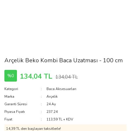
Arçelik Beko Kombi Baca Uzatması - 100 cm
134,04 TL
%0
134,04 TL
Kategori
Baca Aksesuarları
Marka
Arçelik
Garanti Süresi
24 Ay
Piyasa Fiyatı
237.24
Fiyat
113,59 TL + KDV
14,39 TL den başlayan taksitlerle!