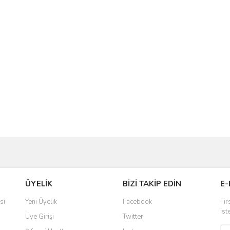
ve diğer konularda yetersiz gördüğünüz noktaları öneri formunu kullanarak taraf
Bu ürüne ilk yorumu siz yapın!
ÜYELİK
BİZİ TAKİP EDİN
E-
r.
Yorum Yaz
si
Yeni Üyelik
Facebook
Fır
ist
Üye Girişi
Twitter