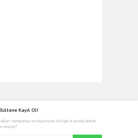
ımıza iletebilirsiniz.
Bültene Kayıt Ol!
satları, kampanya ve duyuruları ile ilgili e-posta almak
er misiniz?