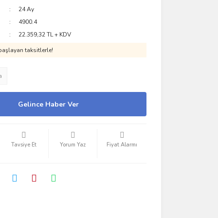
24 Ay
4900.4
22.359,32 TL + KDV
aşlayan taksitlerle!
a
Gelince Haber Ver
Tavsiye Et
Yorum Yaz
Fiyat Alarmı