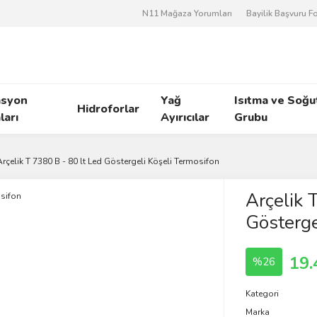
N11 Mağaza Yorumları
Bayilik Başvuru 
asyon
Yağ
Isıtma ve Soğ
Hidroforlar
arı
Ayırıcılar
Grubu
Arçelik T 7380 B - 80 lt Led Göstergeli Köşeli Termosifon
Arçelik 
Gösterge
19.
%26
Kategori
Marka