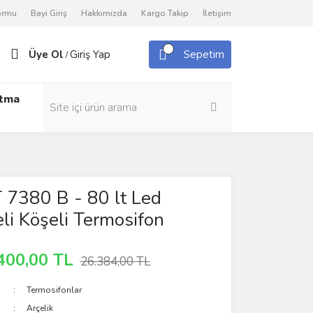
Formu
Bayi Giriş
Hakkımızda
Kargo Takip
İletişim
Üye Ol
Giriş Yap
Sepetim
/
utma
T 7380 B - 80 lt Led
li Köşeli Termosifon
400,00 TL
26.384,00 TL
Termosifonlar
Arçelik