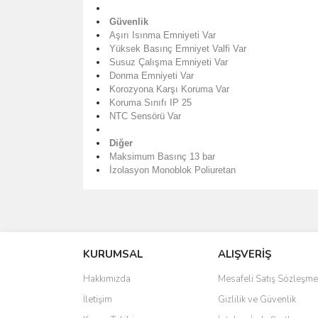
Güvenlik
Aşırı Isınma Emniyeti Var
Yüksek Basınç Emniyet Valfi Var
Susuz Çalışma Emniyeti Var
Donma Emniyeti Var
Korozyona Karşı Koruma Var
Koruma Sınıfı IP 25
NTC Sensörü Var
Diğer
Maksimum Basınç 13 bar
İzolasyon Monoblok Poliuretan
Bu ürünün fiyat bilgisi, resim, ürün açıklamalarında 
Görüş ve önerileriniz için teşekkür ederiz.
KURUMSAL
ALIŞVERİŞ
Ürün resmi kalitesiz, bozuk veya görüntülenemiyo
Ürün açıklamasında eksik bilgiler bulunuyor.
Hakkımızda
Mesafeli Satış Sözleşme
Ürün bilgilerinde hatalar bulunuyor.
İletişim
Gizlilik ve Güvenlik
Ürün fiyatı diğer sitelerden daha pahalı.