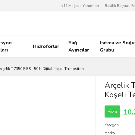
N11 Mağaza Yorumları
Bayilik Başvuru 
asyon
Yağ
Isıtma ve Soğ
Hidroforlar
arı
Ayırıcılar
Grubu
Arçelik T 7350 E BS - 50 lt Dijital Köşeli Termosifon
Arçelik T
Köşeli T
10.
%26
Kategori
Marka