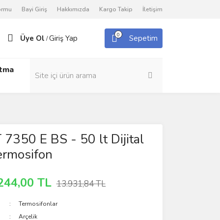
Formu
Bayi Giriş
Hakkımızda
Kargo Takip
İletişim
0
Üye Ol
Giriş Yap
Sepetim
/
utma
 7350 E BS - 50 lt Dijital
ermosifon
244,00 TL
13.931,84 TL
Termosifonlar
Arçelik