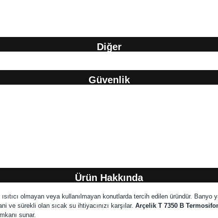
Diğer
Güvenlik
Ürün Hakkında
lı ısıtıcı olmayan veya kullanılmayan konutlarda tercih edilen üründür. Banyo y
ani ve sürekli olan sıcak su ihtiyacınızı karşılar.
Arçelik T 7350 B Termosifo
u imkanı sunar.