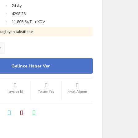
24 Ay
4298.26
11.806,64 TL + KDV
aşlayan taksitlerle!
a
Gelince Haber Ver
Tavsiye Et
Yorum Yaz
Fiyat Alarmı