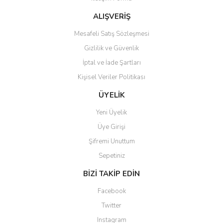
Ürün fiyatı diğer sitelerden daha pahalı.
Bu ürüne benzer farklı alternatifler olmalı.
ALIŞVERİŞ
Mesafeli Satış Sözleşmesi
Gizlilik ve Güvenlik
İptal ve İade Şartları
Kişisel Veriler Politikası
Gönder
ÜYELİK
Yeni Üyelik
Üye Girişi
Şifremi Unuttum
Sepetiniz
BİZİ TAKİP EDİN
Facebook
Twitter
Instagram