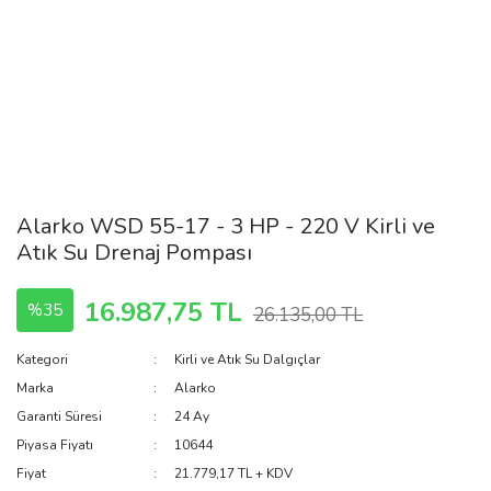
Alarko WSD 55-17 - 3 HP - 220 V Kirli ve
Atık Su Drenaj Pompası
16.987,75 TL
%35
26.135,00 TL
Kategori
Kirli ve Atık Su Dalgıçlar
Marka
Alarko
Garanti Süresi
24 Ay
Piyasa Fiyatı
10644
Fiyat
21.779,17 TL + KDV