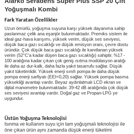
Alarko Seradens Super Plus SSP 20 Çift
Yoğuşmalı Kombi
Fark Yaratan Özellikler
Uzun ömürlü, yoğuşma suyuna karşı yüksek dayanıma sahip
paslanmaz çelik ana eşanjör bulunmaktadır. Premiks sistem ile
ideal gaz-hava karışımı, yüksek verim, düşük ses seviyesi,
düşük baca gazı sıcaklığı ve düşük emisyon oranı, çevre dostu
üründür. Çok düşük baca gazı sıcaklığı ile kanıtlanan yüksek
verim (52°C’a kadar düşen baca gazı sıcaklığı) sahiptir. %17 -
100 aralığına kadar çıkan çok geniş ısıtma modülasyon aralığı
ile daha az dur-kalk, daha fazla yakıt tasarrufu sağlar. Düşük
yakıt tüketimlidir. Yüksek enerji sınıfı pompa ile daha düşük
pompa enerji sarfiyatı (EEI<0,20) sağlar. Yüksek pompa basma
yüksekliği avantajı vardır. Beyaz aydınlatmalı LCD ekran ve
dijital manometre bulunmaktadır. 39-42 dB aralığında çok düşük
ses seviyesi avantajı vardır. Doğal gaz ve Propan-LPG ye
uygundur.
Üstün Yoğuşma Teknolojisi
Isınma ve kullanım suyu için tam yoğuşmalı teknolojisi ile
öne çıkan ürün aynı zamanda düşük enerji tüketimi