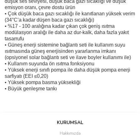
düşük ses seviyesi, düşük baca gazı sıcaklığı ve düşük
emisyon oranı, çevre dostu ürün
• Çok düşük baca gazı sıcaklığı ile kanıtlanan yüksek verim
(34°C’a kadar düşen baca gazı sıcaklığı)
• %17 - 100 aralığına kadar çıkan çok geniş ısıtma
modülasyon aralığı ile daha az dur-kalk, daha fazla yakıt
tasarrufu
• Güneş enerji sistemine bağlantı seti ile kullanım suyu
ısıtmasında güneş enerjisinden yararlanma imkanı
(opsiyonel solar bağlantı seti ve ilave boyler kullanımı ile)
• Kullanım suyunda ön ısıtma fonksiyonu
• Yüksek enerji sınıfı pompa ile daha düşük pompa enerji
sarfiyatı (EEI ≤0,20)
• Yüksek pompa basma yüksekliği
• Büyük genleşme tankı
Bu ürünün fiyat bilgisi, resim, ürün açıklamalarında ve diğer
konularda yetersiz gördüğünüz noktaları öneri formunu kullanarak
Bu ürüne ilk yorumu siz yapın!
KURUMSAL
tarafımıza iletebilirsiniz.
Görüş ve önerileriniz için teşekkür ederiz.
Hakkımızda
Yorum Yaz