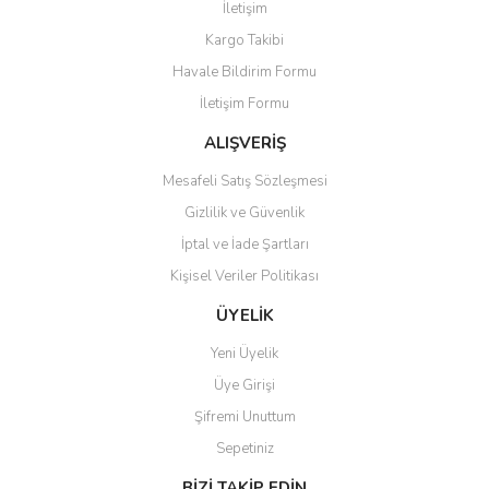
İletişim
Ürün resmi kalitesiz, bozuk veya görüntülenemiyor.
Kargo Takibi
Ürün açıklamasında eksik bilgiler bulunuyor.
Havale Bildirim Formu
Ürün bilgilerinde hatalar bulunuyor.
İletişim Formu
Ürün fiyatı diğer sitelerden daha pahalı.
Bu ürüne benzer farklı alternatifler olmalı.
ALIŞVERİŞ
Mesafeli Satış Sözleşmesi
Gizlilik ve Güvenlik
İptal ve İade Şartları
Kişisel Veriler Politikası
Gönder
ÜYELİK
Yeni Üyelik
Üye Girişi
Şifremi Unuttum
Sepetiniz
BİZİ TAKİP EDİN