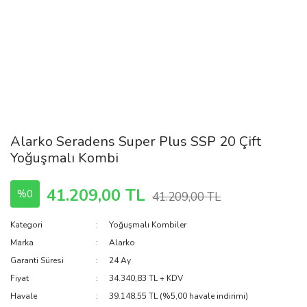
Alarko Seradens Super Plus SSP 20 Çift
Yoğuşmalı Kombi
41.209,00 TL
%0
41.209,00 TL
Kategori
Yoğuşmalı Kombiler
Marka
Alarko
Garanti Süresi
24 Ay
Fiyat
34.340,83 TL + KDV
Havale
39.148,55 TL (%5,00 havale indirimi)