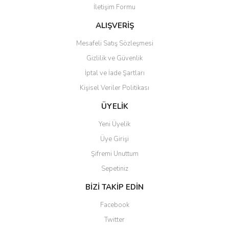
İletişim Formu
Ürün fiyatı diğer sitelerden daha pahalı.
Bu ürüne benzer farklı alternatifler olmalı.
ALIŞVERİŞ
Mesafeli Satış Sözleşmesi
Gizlilik ve Güvenlik
İptal ve İade Şartları
Kişisel Veriler Politikası
Gönder
ÜYELİK
Yeni Üyelik
Üye Girişi
Şifremi Unuttum
Sepetiniz
BİZİ TAKİP EDİN
Facebook
Twitter