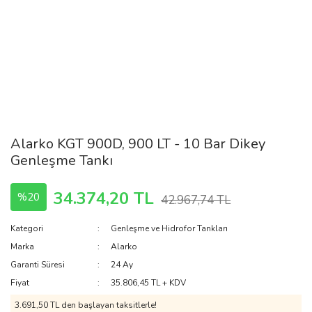
Alarko KGT 900D, 900 LT - 10 Bar Dikey
Genleşme Tankı
34.374,20 TL
%20
42.967,74 TL
Kategori
Genleşme ve Hidrofor Tankları
Marka
Alarko
Garanti Süresi
24 Ay
Fiyat
35.806,45 TL + KDV
3.691,50 TL den başlayan taksitlerle!