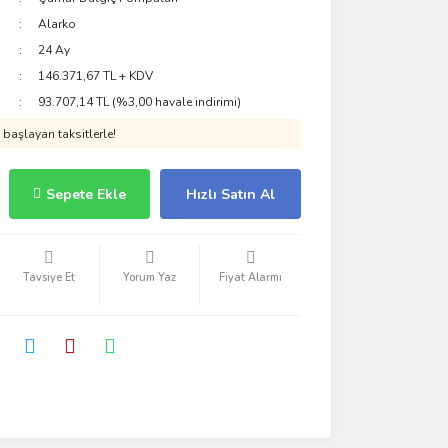
Alarko
24 Ay
146.371,67 TL + KDV
93.707,14 TL (%3,00 havale indirimi)
başlayan taksitlerle!
Sepete Ekle
Hızlı Satın Al
Tavsiye Et
Yorum Yaz
Fiyat Alarmı