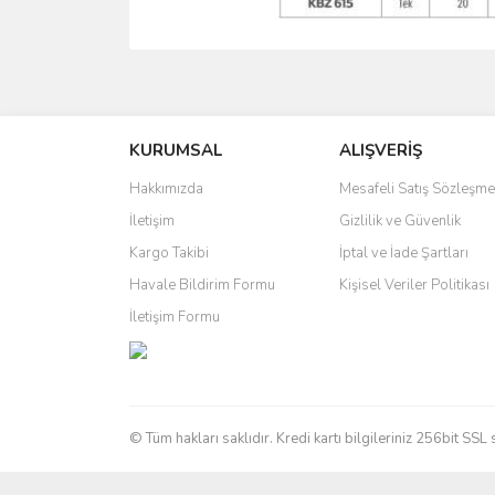
Bu ürünün fiyat bilgisi, resim, ürün açıklamalarında 
Görüş ve önerileriniz için teşekkür ederiz.
KURUMSAL
ALIŞVERİŞ
Ürün resmi kalitesiz, bozuk veya görüntülenemiyo
Ürün açıklamasında eksik bilgiler bulunuyor.
Hakkımızda
Mesafeli Satış Sözleşme
Ürün bilgilerinde hatalar bulunuyor.
İletişim
Gizlilik ve Güvenlik
Ürün fiyatı diğer sitelerden daha pahalı.
Kargo Takibi
İptal ve İade Şartları
Bu ürüne benzer farklı alternatifler olmalı.
Havale Bildirim Formu
Kişisel Veriler Politikası
İletişim Formu
© Tüm hakları saklıdır. Kredi kartı bilgileriniz 256bit SSL 