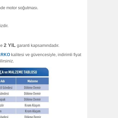
inde motor soğutması.
zdir.
2 YIL
de
garanti kapsamındadır.
ARKO
kalitesi ve güvencesiyle, indirimli fiyat
irsiniz.