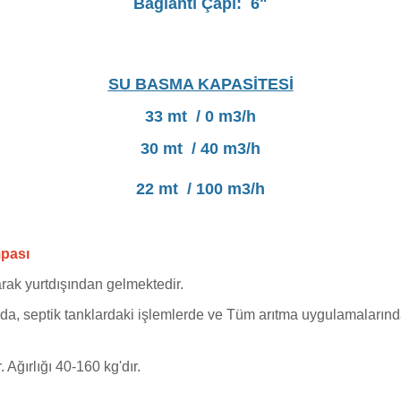
Bağlantı Çapı: 6"
SU BASMA KAPASİTESİ
33 mt / 0 m3/h
30 mt / 40 m3/h
22 mt / 100 m3/h
mpası
rak yurtdışından gelmektedir.
sında, septik tanklardaki işlemlerde ve Tüm arıtma uygulamalarınd
Ağırlığı 40-160 kg'dır.