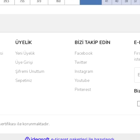
ve diğer konularda yetersiz gördüğünüz noktaları öneri formunu kullanarak taraf
Bu ürüne ilk yorumu siz yapın!
ÜYELİK
BİZİ TAKİP EDİN
E-
r.
Yorum Yaz
si
Yeni Üyelik
Facebook
Fır
ist
Üye Girişi
Twitter
Şifremi Unuttum
Instagram
Sepetiniz
Youtube
Pinterest
Bi
Gönder
sertifikası ile korunmaktadır.
ile
ideasoft
e-