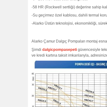
-58 HR (Rockwell sertliği) değerine sahip ka
-Su geçirmez özel kablosu, dahili termal ko
-Alarko Üstün teknolojisi, ekonomikliği, sürekl
Alarko Çamur Dalgıç Pompaları montaj esnas
Şimdi
dalgicpompasepeti
güvencesiyle tekn
ve kredi kartına taksit imkanlarıyla, adresini