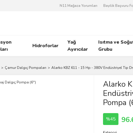
N11 Mağaza Yorumları
Bayilik Başvuru 
asyon
Yağ
Isıtma ve Soğ
Hidroforlar
arı
Ayırıcılar
Grubu
Çamur Dalgıç Pompaları
Alarko KBZ 611 - 15 Hp - 380V Endüstriyel Tip Dr
Alarko 
Endüstri
Pompa (6
96.
%45
Kategori