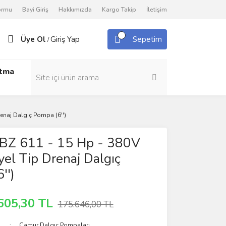
Formu
Bayi Giriş
Hakkımızda
Kargo Takip
İletişim
Üye Ol
Giriş Yap
Sepetim
/
utma
enaj Dalgıç Pompa (6'')
KBZ 611 - 15 Hp - 380V
yel Tip Drenaj Dalgıç
'')
605,30 TL
175.646,00 TL
Çamur Dalgıç Pompaları