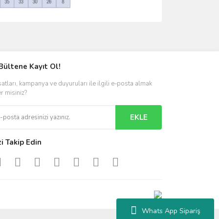
ımıza iletebilirsiniz.
Bültene Kayıt Ol!
satları, kampanya ve duyuruları ile ilgili e-posta almak
er misiniz?
EKLE
zi Takip Edin
Whats App Sipariş