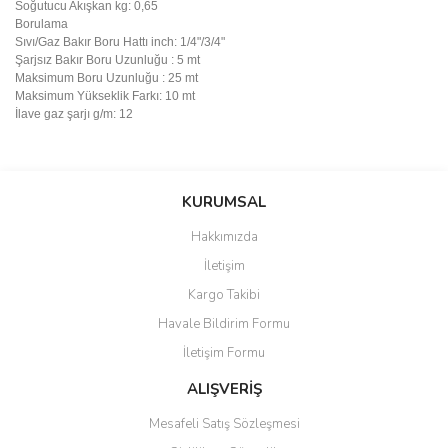
Soğutucu Akışkan kg: 0,65
Borulama
Sıvı/Gaz Bakır Boru Hattı inch: 1/4"/3/4"
Şarjsız Bakır Boru Uzunluğu : 5 mt
Maksimum Boru Uzunluğu : 25 mt
Maksimum Yükseklik Farkı: 10 mt
İlave gaz şarjı g/m: 12
Bu ürünün fiyat bilgisi, resim, ürün açıklamalarında ve diğer
konularda yetersiz gördüğünüz noktaları öneri formunu kullanarak
Bu ürüne ilk yorumu siz yapın!
KURUMSAL
tarafımıza iletebilirsiniz.
Görüş ve önerileriniz için teşekkür ederiz.
Hakkımızda
Yorum Yaz
İletişim
Ürün resmi kalitesiz, bozuk veya görüntülenemiyor.
Kargo Takibi
Ürün açıklamasında eksik bilgiler bulunuyor.
Havale Bildirim Formu
Ürün bilgilerinde hatalar bulunuyor.
İletişim Formu
Ürün fiyatı diğer sitelerden daha pahalı.
Bu ürüne benzer farklı alternatifler olmalı.
ALIŞVERİŞ
Mesafeli Satış Sözleşmesi