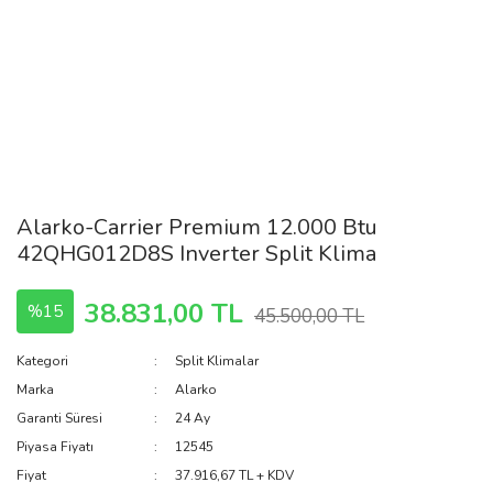
Alarko-Carrier Premium 12.000 Btu
42QHG012D8S Inverter Split Klima
38.831,00 TL
%15
45.500,00 TL
Kategori
Split Klimalar
Marka
Alarko
Garanti Süresi
24 Ay
Piyasa Fiyatı
12545
Fiyat
37.916,67 TL + KDV