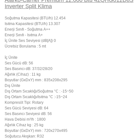
Alarko-Carrier Premium 12.000 Btu 42QHG012D8S
Inverter Split Klima
Soğutma Kapasitesi (BTU/h) 12.454
Isıtma Kapasitesi (BTU/h) 13.307
Enerji Sınıfı - Soğutma A++
Enerji Sınıfı - Isıtma A+
İç Ünite Ses Seviyesi (dB[A]) 0
Ücretsiz Borulama : 5 mt
İç Ünite
Ses Gücü dB: 56
Ses Basıncı dB: 37/32/28/20
Ağırlık (Cihaz) : 11 kg
Boyutlar (GxDxY) mm : 835x208x295
Dış Ünite
Dış Ortam Sıcaklığı/Soğutma °C : -15~50
Dış Ortam Sıcaklığı/Isıtma °C :-15~24
Kompresöt Tipi: Rotary
Ses Gücü Seviyesi dB: 64
Ses Basıncı Seviyesi dB: 56
Hava Debisi m³/h : 1800
Ağırlık Cihaz kg : 25 kg
Boyutlar (GxDxY) mm : 720x270x495
Soğutucu Akışkan: R32