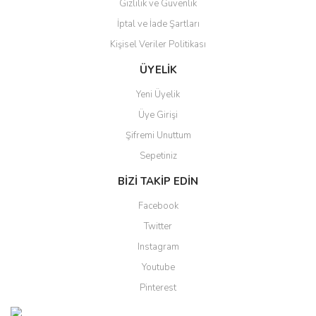
Gizlilik ve Güvenlik
İptal ve İade Şartları
Kişisel Veriler Politikası
Gönder
ÜYELİK
Yeni Üyelik
Üye Girişi
Şifremi Unuttum
Sepetiniz
BİZİ TAKİP EDİN
Facebook
Twitter
Instagram
Youtube
Pinterest