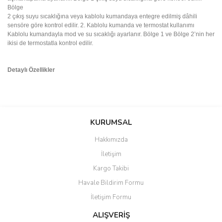
Bölge
2 çıkış suyu sıcaklığına veya kablolu kumandaya entegre edilmiş dâhili
sensöre göre kontrol edilir. 2. Kablolu kumanda ve termostat kullanımı
Kablolu kumandayla mod ve su sıcaklığı ayarlanır. Bölge 1 ve Bölge 2’nin her
ikisi de termostatla kontrol edilir.
Detaylı Özellikler
Bu ürünün fiyat bilgisi, resim, ürün açıklamalarında ve diğer
konularda yetersiz gördüğünüz noktaları öneri formunu kullanarak
Bu ürüne ilk yorumu siz yapın!
KURUMSAL
tarafımıza iletebilirsiniz.
Görüş ve önerileriniz için teşekkür ederiz.
Hakkımızda
Yorum Yaz
İletişim
Ürün resmi kalitesiz, bozuk veya görüntülenemiyor.
Kargo Takibi
Ürün açıklamasında eksik bilgiler bulunuyor.
Havale Bildirim Formu
Ürün bilgilerinde hatalar bulunuyor.
İletişim Formu
Ürün fiyatı diğer sitelerden daha pahalı.
Bu ürüne benzer farklı alternatifler olmalı.
ALIŞVERİŞ