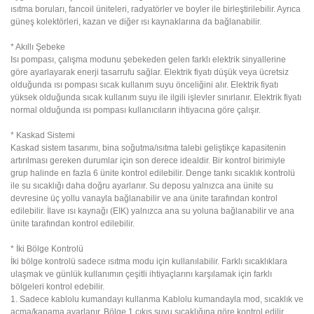
ısıtma boruları, fancoil üniteleri, radyatörler ve boyler ile birleştirilebilir. Ayrıca
güneş kolektörleri, kazan ve diğer ısı kaynaklarına da bağlanabilir.
* Akıllı Şebeke
Isı pompası, çalışma modunu şebekeden gelen farklı elektrik sinyallerine
göre ayarlayarak enerji tasarrufu sağlar. Elektrik fiyatı düşük veya ücretsiz
olduğunda ısı pompası sıcak kullanım suyu önceliğini alır. Elektrik fiyatı
yüksek olduğunda sıcak kullanım suyu ile ilgili işlevler sınırlanır. Elektrik fiyatı
normal olduğunda ısı pompası kullanıcıların ihtiyacına göre çalışır.
* Kaskad Sistemi
Kaskad sistem tasarımı, bina soğutma/ısıtma talebi geliştikçe kapasitenin
artırılması gereken durumlar için son derece idealdir. Bir kontrol birimiyle
grup halinde en fazla 6 ünite kontrol edilebilir. Denge tankı sıcaklık kontrolü
ile su sıcaklığı daha doğru ayarlanır. Su deposu yalnızca ana ünite su
devresine üç yollu vanayla bağlanabilir ve ana ünite tarafından kontrol
edilebilir. İlave ısı kaynağı (EIK) yalnızca ana su yoluna bağlanabilir ve ana
ünite tarafından kontrol edilebilir.
* İki Bölge Kontrolü
İki bölge kontrolü sadece ısıtma modu için kullanılabilir. Farklı sıcaklıklara
ulaşmak ve günlük kullanımın çeşitli ihtiyaçlarını karşılamak için farklı
bölgeleri kontrol edebilir.
1. Sadece kablolu kumandayı kullanma Kablolu kumandayla mod, sıcaklık ve
açma/kapama ayarlanır. Bölge 1 çıkış suyu sıcaklığına göre kontrol edilir.