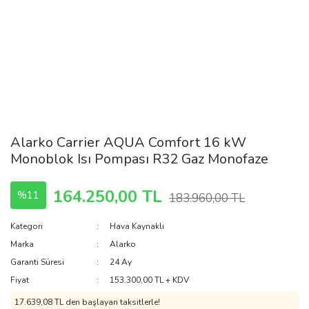
Alarko Carrier AQUA Comfort 16 kW
Monoblok Isı Pompası R32 Gaz Monofaze
164.250,00 TL
%11
183.960,00 TL
Kategori
Hava Kaynaklı
Marka
Alarko
Garanti Süresi
24 Ay
Fiyat
153.300,00 TL + KDV
17.639,08 TL den başlayan taksitlerle!