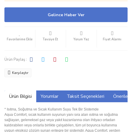
Gelince Haber Ver
Tavsiye Et
Yorum Yaz
Fiyat Alarmı
Ürün Paylaş :
Karşılaştır
Ürün Bilgisi
Yorumlar
Taksit Seçenekleri
Önerilerin
* Isıtma, Soğutma ve Sıcak Kullanım Suyu Tek Bir Sistemde
Aqua Comfort, sıcak kullanım suyunun yanı sıra alan ısıtma ve soğutma
sağlayan, geleneksel gaz veya yakıt kazanlarına olan ihtiyacı ortadan
kaldırabilen veya onlarla birlikte çalışabilen, tüm yıl boyunca kullanıma
uygun eksiksiz çözüm sunan entegre bir sistemdir. Aqua Comfort, yerden