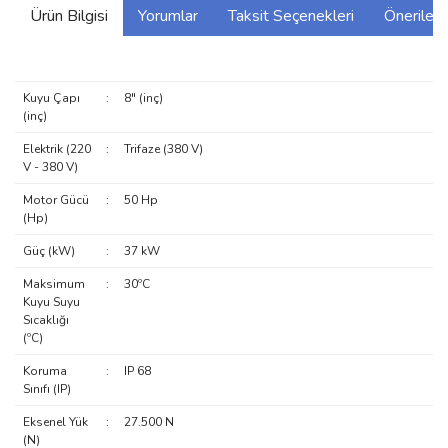
Ürün Bilgisi
Yorumlar
Taksit Seçenekleri
Önerilerin
Kuyu Çapı
:
8" (inç)
(inç)
Elektrik (220
:
Trifaze (380 V)
V - 380 V)
Motor Gücü
:
50 Hp
(Hp)
Güç (kW)
:
37 kW
Maksimum
:
30ºC
Kuyu Suyu
Sıcaklığı
(ºC)
Koruma
:
IP 68
Sınıfı (IP)
Eksenel Yük
:
27.500 N
(N)