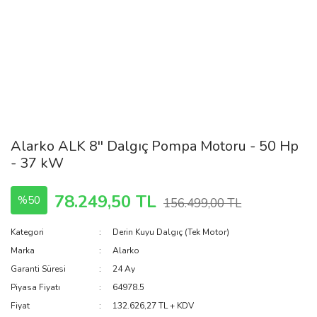
Alarko ALK 8'' Dalgıç Pompa Motoru - 50 Hp
- 37 kW
78.249,50 TL
%50
156.499,00 TL
Kategori
Derin Kuyu Dalgıç (Tek Motor)
Marka
Alarko
Garanti Süresi
24 Ay
Piyasa Fiyatı
64978.5
Fiyat
132.626,27 TL + KDV