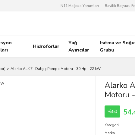
N11 Mağaza Yorumları
Bayilik Başvuru 
asyon
Yağ
Isıtma ve Soğ
Hidroforlar
arı
Ayırıcılar
Grubu
tor)
Alarko ALK 7'' Dalgıç Pompa Motoru - 30 Hp - 22 kW
Alarko A
Motoru 
54.
%50
Kategori
Marka