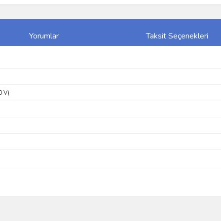
Yorumlar
Taksit Seçenekleri
0 V)
ve diğer konularda yetersiz gördüğünüz noktaları öneri formunu kullanarak taraf