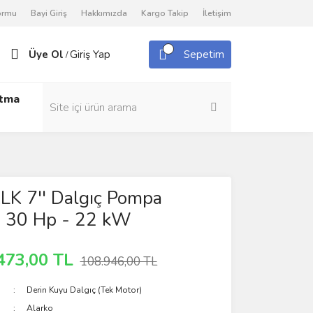
Formu
Bayi Giriş
Hakkımızda
Kargo Takip
İletişim
Üye Ol
Giriş Yap
Sepetim
/
utma
LK 7'' Dalgıç Pompa
- 30 Hp - 22 kW
473,00 TL
108.946,00 TL
Derin Kuyu Dalgıç (Tek Motor)
Alarko