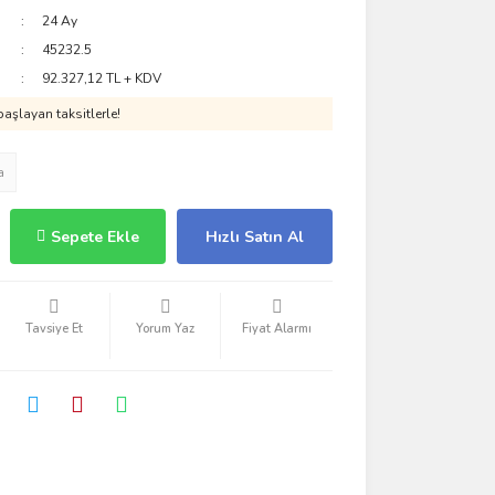
24 Ay
45232.5
92.327,12 TL + KDV
aşlayan taksitlerle!
a
Sepete Ekle
Hızlı Satın Al
Tavsiye Et
Yorum Yaz
Fiyat Alarmı