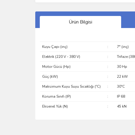
Ürün Bilgisi
Kuyu Çapı (inç)
:
7" (inç)
Elektrik (220 V - 380 V)
:
Trifaze (38
Motor Gücü (Hp)
:
30 Hp
Güç (kW)
:
22 kW
Maksimum Kuyu Suyu Sıcaklığı (ºC)
:
30ºC
Koruma Sınıfı (IP)
:
IP 68
Eksenel Yük (N)
:
45 kN
Bu ürünün fiyat bilgisi, resim, ürün açıklamalarında 
Görüş ve önerileriniz için teşekkür ederiz.