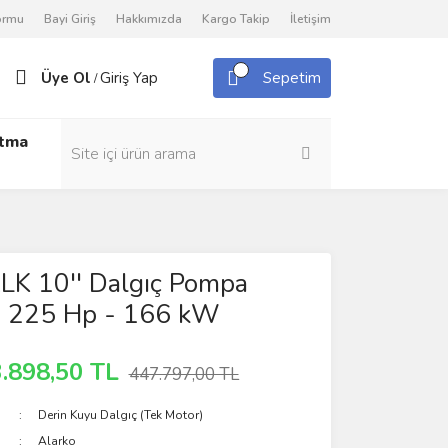
Formu
Bayi Giriş
Hakkımızda
Kargo Takip
İletişim
Üye Ol
Giriş Yap
Sepetim
/
utma
LK 10'' Dalgıç Pompa
- 225 Hp - 166 kW
.898,50 TL
447.797,00 TL
Derin Kuyu Dalgıç (Tek Motor)
Alarko