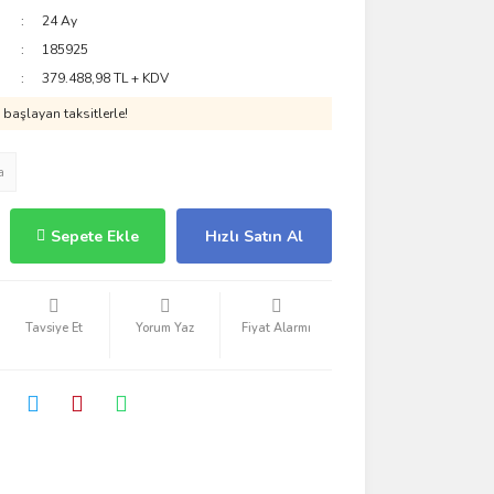
24 Ay
185925
379.488,98 TL + KDV
başlayan taksitlerle!
a
Sepete Ekle
Hızlı Satın Al
Tavsiye Et
Yorum Yaz
Fiyat Alarmı