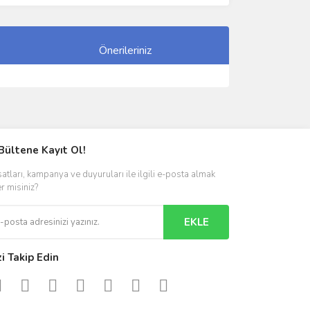
Önerileriniz
ımıza iletebilirsiniz.
Bültene Kayıt Ol!
satları, kampanya ve duyuruları ile ilgili e-posta almak
er misiniz?
EKLE
zi Takip Edin