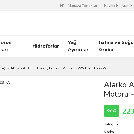
N11 Mağaza Yorumları
Bayilik Başvuru 
asyon
Yağ
Isıtma ve Soğ
Hidroforlar
arı
Ayırıcılar
Grubu
tor)
Alarko ALK 10'' Dalgıç Pompa Motoru - 225 Hp - 166 kW
Alarko A
Motoru 
223
%50
Kategori
Marka