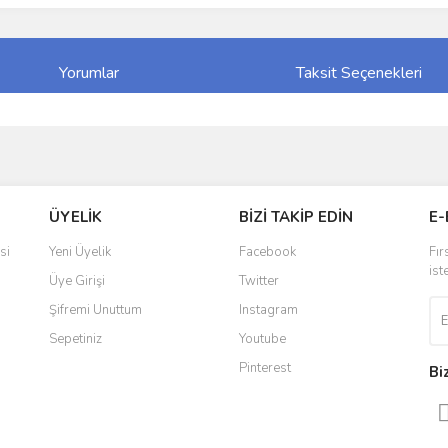
Yorumlar
Taksit Seçenekleri
ve diğer konularda yetersiz gördüğünüz noktaları öneri formunu kullanarak taraf
Bu ürüne ilk yorumu siz yapın!
ÜYELİK
BİZİ TAKİP EDİN
E-
r.
Yorum Yaz
si
Yeni Üyelik
Facebook
Fır
ist
Üye Girişi
Twitter
Şifremi Unuttum
Instagram
Sepetiniz
Youtube
Pinterest
Bi