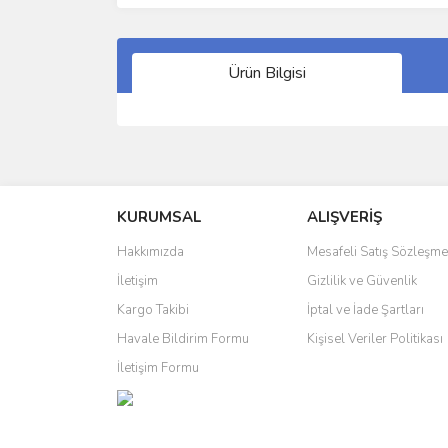
Ürün Bilgisi
Bu ürünün fiyat bilgisi, resim, ürün açıklamalarında 
Görüş ve önerileriniz için teşekkür ederiz.
KURUMSAL
ALIŞVERİŞ
Ürün resmi kalitesiz, bozuk veya görüntülenemiyo
Ürün açıklamasında eksik bilgiler bulunuyor.
Hakkımızda
Mesafeli Satış Sözleşme
Ürün bilgilerinde hatalar bulunuyor.
İletişim
Gizlilik ve Güvenlik
Ürün fiyatı diğer sitelerden daha pahalı.
Kargo Takibi
İptal ve İade Şartları
Bu ürüne benzer farklı alternatifler olmalı.
Havale Bildirim Formu
Kişisel Veriler Politikası
İletişim Formu