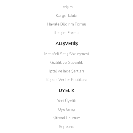
Yorum Yaz
İletişim
Ürün resmi kalitesiz, bozuk veya görüntülenemiyor.
Kargo Takibi
Ürün açıklamasında eksik bilgiler bulunuyor.
Havale Bildirim Formu
Ürün bilgilerinde hatalar bulunuyor.
İletişim Formu
Ürün fiyatı diğer sitelerden daha pahalı.
Bu ürüne benzer farklı alternatifler olmalı.
ALIŞVERİŞ
Mesafeli Satış Sözleşmesi
Gizlilik ve Güvenlik
İptal ve İade Şartları
Kişisel Veriler Politikası
Gönder
ÜYELİK
Yeni Üyelik
Üye Girişi
Şifremi Unuttum
Sepetiniz