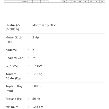
Elektrik (220
:
Monofaze (220 V)
V - 380 V)
Motor Gücü
:
2 Hp
(Hp)
Kademe
:
6
Bağlantı Çapı
:
2"
Güç (kW)
:
1,5 kW
Toplam
:
17,2 Kg
Ağırlık (Kg)
Toplam Boy
:
1088 mm
(mm)
Frekans (Hz)
:
50 Hz
Minimum
:
12,5 cm