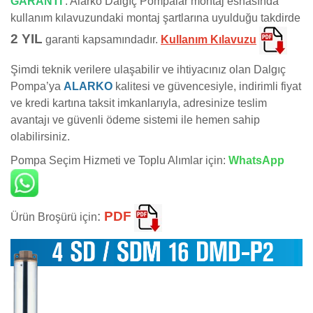
GARANTİ
: Alarko Dalgıç Pompalar montaj esnasında
kullanım kılavuzundaki montaj şartlarına uyulduğu takdirde
2 YIL
garanti kapsamındadır.
Kullanım Kılavuzu
Şimdi teknik verilere ulaşabilir ve ihtiyacınız olan Dalgıç
Pompa’ya
ALARKO
kalitesi ve güvencesiyle, indirimli fiyat
ve kredi kartına taksit imkanlarıyla, adresinize teslim
avantajı ve güvenli ödeme sistemi ile hemen sahip
olabilirsiniz.
Pompa Seçim Hizmeti ve Toplu Alımlar için:
WhatsApp
:
PDF
Ürün Broşürü için