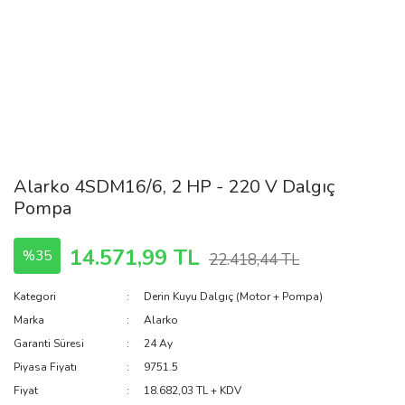
Alarko 4SDM16/6, 2 HP - 220 V Dalgıç
Pompa
14.571,99 TL
%35
22.418,44 TL
Kategori
Derin Kuyu Dalgıç (Motor + Pompa)
Marka
Alarko
Garanti Süresi
24 Ay
Piyasa Fiyatı
9751.5
Fiyat
18.682,03 TL + KDV