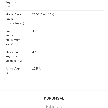
Kuyu Çapı
(cm)
Motor Devir
:
2850 (Devir / Dk)
Sayısı
(Devir/Dakika)
Saatte İzin
:
30
Verilen
Maksimum
Yol Verme
Maksimum
:
40ºC
Kuyu Suyu
Sıcaklığı (ºC)
Anma Akımı
:
10,5 A
(A)
Bu ürünün fiyat bilgisi, resim, ürün açıklamalarında ve diğer
konularda yetersiz gördüğünüz noktaları öneri formunu kullanarak
Bu ürüne ilk yorumu siz yapın!
KURUMSAL
tarafımıza iletebilirsiniz.
Görüş ve önerileriniz için teşekkür ederiz.
Hakkımızda