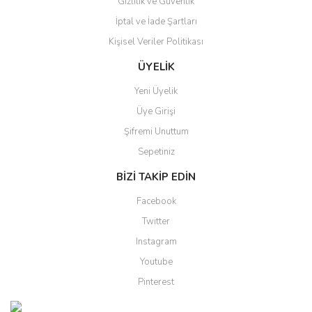
Gizlilik ve Güvenlik
İptal ve İade Şartları
Kişisel Veriler Politikası
Gönder
ÜYELİK
Yeni Üyelik
Üye Girişi
Şifremi Unuttum
Sepetiniz
BİZİ TAKİP EDİN
Facebook
Twitter
Instagram
Youtube
Pinterest